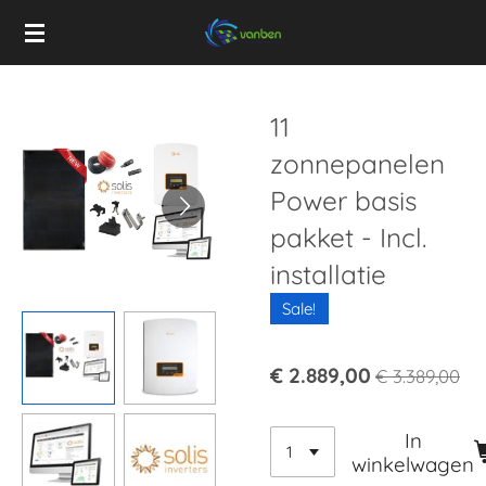
Ga
direct
naar
de
11
hoofdinhoud
zonnepanelen
Power basis
pakket - Incl.
installatie
Sale!
€ 2.889,00
€ 3.389,00
In
winkelwagen