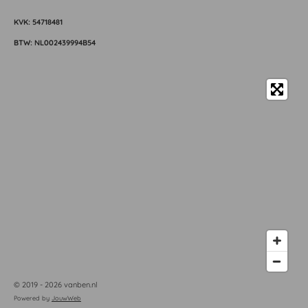
KVK: 54718481
BTW: NL002439994B54
© 2019 - 2026 vanben.nl
Powered by
JouwWeb