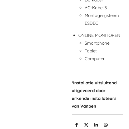
AC-Kabel 3
Montagesysteem
ESDEC
ONLINE MONITOREN
Smartphone
Tablet
Computer
*Installatie uitsluitend
uitgevoerd door
erkende installateurs
van Vanben
D
D
S
D