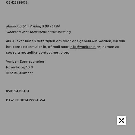
06-12399905
Maandag
t/m Vrijdag 9:00 - 17:00
Weekend voor technische ondersteuning
Als u liever buiten deze tijden om door ons gebeld wilt worden, vul dan
het contactformulier in, of mail naar
info@vanben.nl
wij nemen zo
spoedig mogelijke contact met u op.
Vanben Zonnepanelen
Hazenkoog 10 S
1822 BS Alkmaar
KVK: 54718481
BTW: NL002439994B54