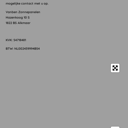
mogelijke contact met u op.
Vanben Zonnepanelen
Hazenkoog 10 S
1822 BS Alkmaar
KVK: 54718481
BTW: NL002439994B54