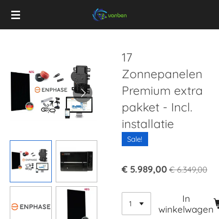
Ga
direct
naar
de
17
hoofdinhoud
Zonnepanelen
Premium extra
pakket - Incl.
installatie
Sale!
€ 5.989,00
€ 6.349,00
In
winkelwagen