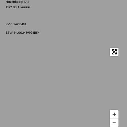
Hazenkoog 10 S
1822 BS Alkmaar
KVK: 54718481
BTW: NL002439994B54