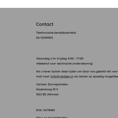
Contact
T
elefonische bereikbaarheid:
06-12399905
Maandag
t/m Vrijdag 9:00 - 17:00
Weekend voor technische ondersteuning
Als u liever buiten deze tijden om door ons gebeld wilt wor
mail naar
info@vanben.nl
wij nemen zo spoedig mogelijke
Vanben Zonnepanelen
Hazenkoog 10 S
1822 BS Alkmaar
KVK: 54718481