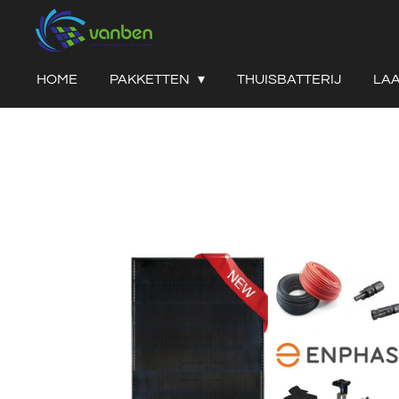
Ga
direct
naar
HOME
PAKKETTEN
THUISBATTERIJ
LA
de
hoofdinhoud