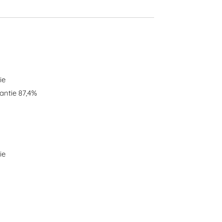
tie
antie 87,4%
tie