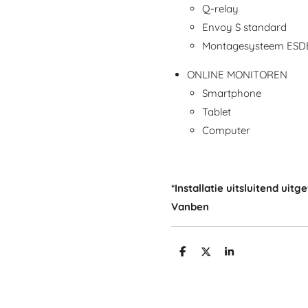
Q-relay
Envoy S standard
Montagesysteem ES
ONLINE MONITOREN
Smartphone
Tablet
Computer
*Installatie uitsluitend uit
Vanben
D
D
S
e
e
h
l
e
a
e
l
r
n
e