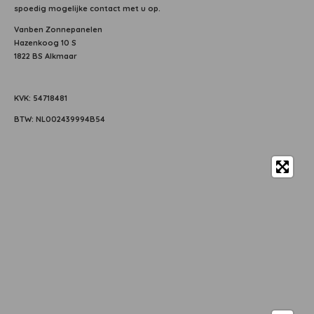
spoedig mogelijke contact met u op.
Vanben Zonnepanelen
Hazenkoog 10 S
1822 BS Alkmaar
KVK: 54718481
BTW: NL002439994B54