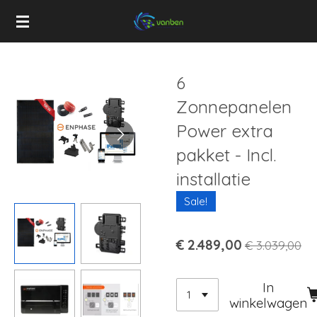
Ga
direct
naar
de
6
hoofdinhoud
Zonnepanelen
Power extra
pakket - Incl.
installatie
Sale!
€ 2.489,00
€ 3.039,00
In
winkelwagen