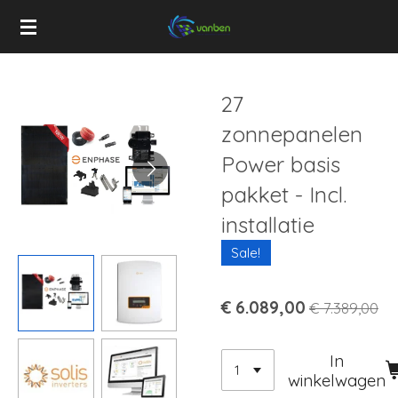
Ga
direct
naar
de
27
hoofdinhoud
zonnepanelen
Power basis
pakket - Incl.
installatie
Sale!
€ 6.089,00
€ 7.389,00
In
winkelwagen