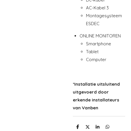
AC-Kabel 3
Montagesysteem
ESDEC
ONLINE MONITOREN
Smartphone
Tablet
Computer
*Installatie uitsluitend
uitgevoerd door
erkende installateurs
van Vanben
D
D
S
D