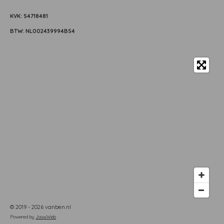
KVK: 54718481
BTW: NL002439994B54
© 2019 - 2026 vanben.nl
Powered by
JouwWeb