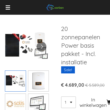
Ga
direct
naar
de
20
hoofdinhoud
zonnepanelen
Power basis
pakket - Incl.
installatie
Sale!
€ 4.689,00
€ 5.589,00
In
winkelwagen