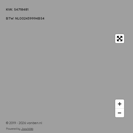
KVK: 54718481
BTW: NL002439994B54
© 2019 - 2026 vanben.nl
Powered by
JouwWeb