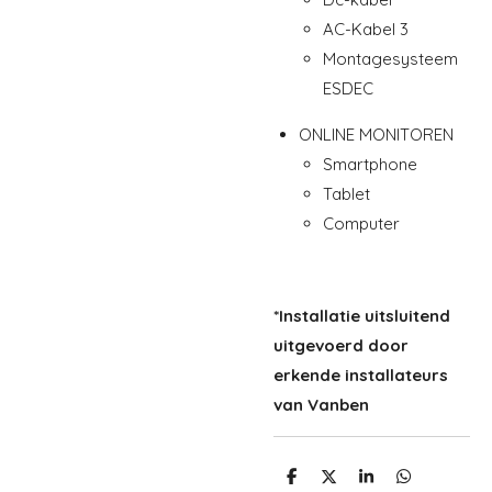
AC-Kabel 3
Montagesysteem
ESDEC
ONLINE MONITOREN
Smartphone
Tablet
Computer
*Installatie uitsluitend
uitgevoerd door
erkende installateurs
van Vanben
D
D
S
D