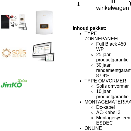
In
winkelwagen
Inhoud pakket:
TYPE
ZONNEPANEEL
Full Black 450
WP
25 jaar
productgarantie
30 jaar
rendementgarant
87,4%
TYPE OMVORMER
Solis omvormer
10 jaar
productgarantie
MONTAGEMATERIA
Dc-kabel
AC-Kabel 3
Montagesystee
ESDEC
ONLINE