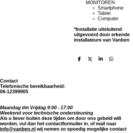
MONITOREN
Smartphone
Tablet
Computer
*Installatie uitsluitend
uitgevoerd door erkende
installateurs van Vanben
D
D
S
D
e
e
h
e
l
e
a
l
e
l
r
e
n
e
n
Contact
T
elefonische bereikbaarheid:
06-12399905
Maandag
t/m Vrijdag 9:00 - 17:00
Weekend voor technische ondersteuning
Als u liever buiten deze tijden om door ons gebeld wilt
worden, vul dan het contactformulier in, of mail naar
info@vanben.nl
wij nemen zo spoedig mogelijke contact