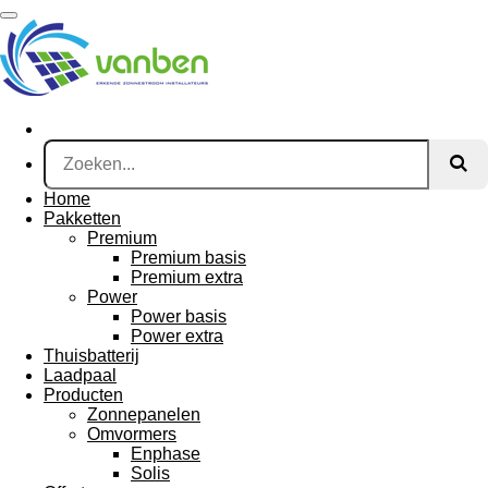
Ga
direct
naar
de
hoofdinhoud
Home
Pakketten
Premium
Premium basis
Premium extra
Power
Power basis
Power extra
Thuisbatterij
Laadpaal
Producten
Zonnepanelen
Omvormers
Enphase
Solis