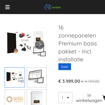
Ga
direct
naar
de
16
hoofdinhoud
zonnepanelen
Premium basis
pakket - Incl.
installatie
Sale!
€ 3.989,00
€ 4.739,00
In
winkelwagen