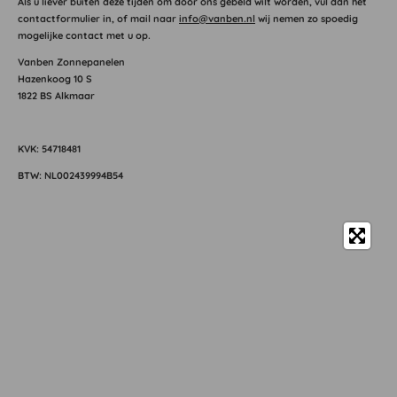
Als u liever buiten deze tijden om door ons gebeld wilt worden, vul dan het
contactformulier in, of mail naar
info@vanben.nl
wij nemen zo spoedig
mogelijke contact met u op.
Vanben Zonnepanelen
Hazenkoog 10 S
1822 BS Alkmaar
KVK: 54718481
BTW: NL002439994B54