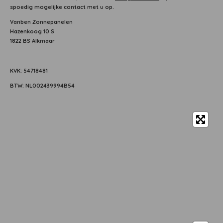
spoedig mogelijke contact met u op.
Vanben Zonnepanelen
Hazenkoog 10 S
1822 BS Alkmaar
KVK: 54718481
BTW: NL002439994B54