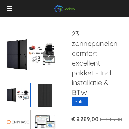
Ga
direct
naar
de
23
hoofdinhoud
zonnepanelen
comfort
excellent
pakket - Incl.
installatie &
BTW
Sale!
€ 9.289,00
€ 9.489,00