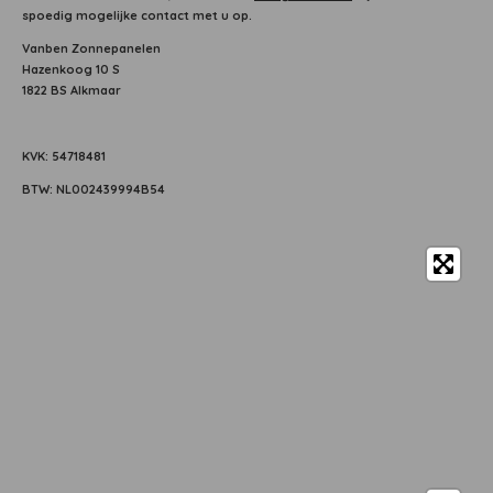
spoedig mogelijke contact met u op.
Vanben Zonnepanelen
Hazenkoog 10 S
1822 BS Alkmaar
KVK: 54718481
BTW: NL002439994B54