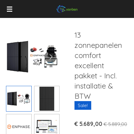
Ga
direct
naar
de
13
hoofdinhoud
zonnepanelen
comfort
excellent
pakket - Incl.
installatie &
BTW
Sale!
€ 5.689,00
€ 5.889,00