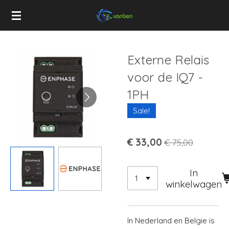
Ga
direct
naar
de
Externe Relais
hoofdinhoud
voor de IQ7 -
1PH
Sale!
€ 33,00
€ 75,00
In
winkelwagen
In Nederland en Belgie is