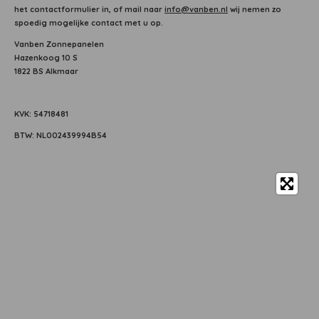
het contactformulier in, of mail naar
info@vanben.nl
wij nemen zo
spoedig mogelijke contact met u op.
Vanben Zonnepanelen
Hazenkoog 10 S
1822 BS Alkmaar
KVK: 54718481
BTW: NL002439994B54