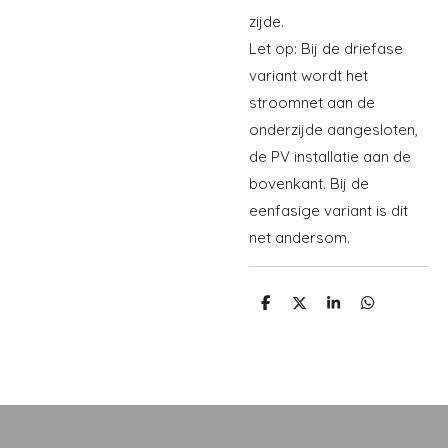
zijde.
Let op: Bij de driefase
variant wordt het
stroomnet aan de
onderzijde aangesloten,
de PV installatie aan de
bovenkant. Bij de
eenfasige variant is dit
net andersom.
D
D
S
D
e
e
h
e
l
e
a
l
e
l
r
e
n
e
n