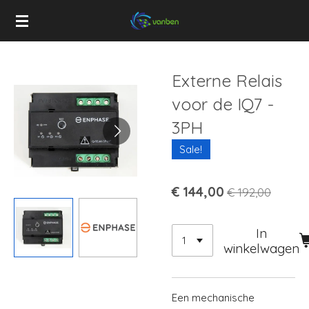
Ga
direct
naar
de
Externe Relais
hoofdinhoud
voor de IQ7 -
3PH
Sale!
€ 144,00
€ 192,00
In
winkelwagen
Een mechanische