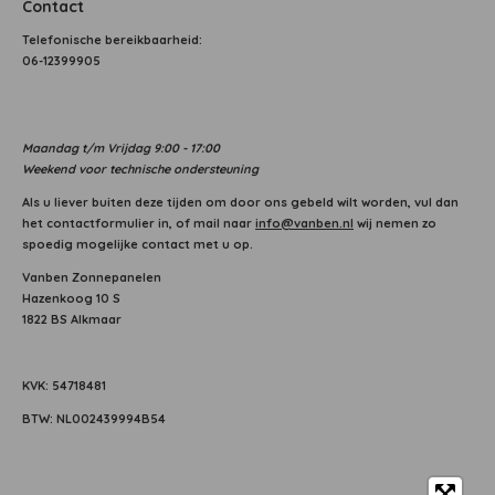
Contact
T
elefonische bereikbaarheid:
06-12399905
Maandag
t/m Vrijdag 9:00 - 17:00
Weekend voor technische ondersteuning
Als u liever buiten deze tijden om door ons gebeld wilt worden, vul dan
het contactformulier in, of mail naar
info@vanben.nl
wij nemen zo
spoedig mogelijke contact met u op.
Vanben Zonnepanelen
Hazenkoog 10 S
1822 BS Alkmaar
KVK: 54718481
BTW: NL002439994B54