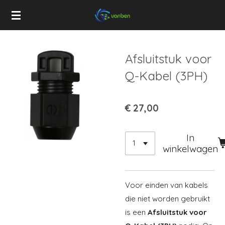
Ga
direct
naar
de
Afsluitstuk voor
hoofdinhoud
Q-Kabel (3PH)
€ 27,00
In
winkelwagen
Voor einden van kabels
die niet worden gebruikt
is een
Afsluitstuk voor