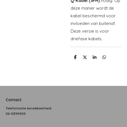
Q-Kabel (3PH)
nodig. Op
deze manier wordt de
kabel beschermd voor
invloeden van buitenaf.
Deze versie is voor
driefase kabels.
D
D
S
D
e
e
h
e
l
e
a
l
e
l
r
e
n
e
n
Contact
T
elefonische bereikbaarheid:
06-12399905