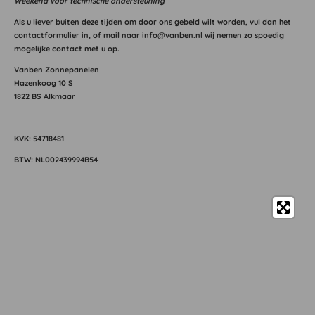
Weekend voor technische ondersteuning
Als u liever buiten deze tijden om door ons gebeld wilt worden, vul dan het
contactformulier in, of mail naar
info@vanben.nl
wij nemen zo spoedig
mogelijke contact met u op.
Vanben Zonnepanelen
Hazenkoog 10 S
1822 BS Alkmaar
KVK: 54718481
BTW: NL002439994B54