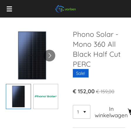
Ga
direct
naar
de
Phono Solar -
hoofdinhoud
Mono 360 All
Black Half Cut
PERC
Sale!
€ 152,00
€ 159,00
In
winkelwagen