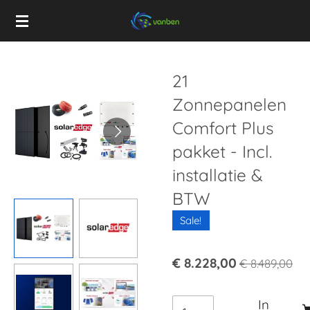
Ga
direct
naar
de
21
hoofdinhoud
Zonnepanelen
Comfort Plus
pakket - Incl.
installatie &
BTW
Sale!
€ 8.228,00
€ 8.489,00
In