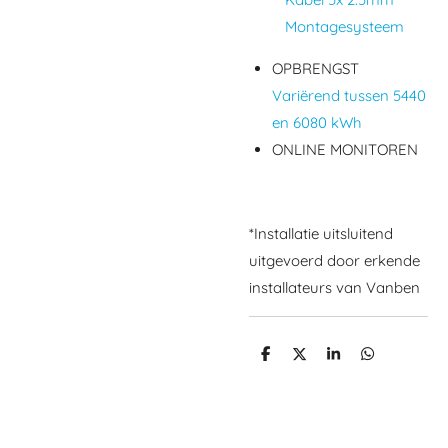
Montagesysteem
OPBRENGST
Variërend tussen 5440
en 6080 kWh
ONLINE MONITOREN
*Installatie uitsluitend
uitgevoerd door erkende
installateurs van Vanben
D
D
S
D
e
e
h
e
l
e
a
l
e
l
r
e
n
e
n