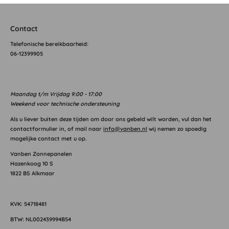
Contact
T
elefonische bereikbaarheid:
06-12399905
Maandag
t/m Vrijdag 9:00 - 17:00
Weekend voor technische ondersteuning
Als u liever buiten deze tijden om door ons gebeld wilt worden, vul dan het
contactformulier in, of mail naar
info@vanben.nl
wij nemen zo spoedig
mogelijke contact met u op.
Vanben Zonnepanelen
Hazenkoog 10 S
1822 BS Alkmaar
KVK: 54718481
BTW: NL002439994B54