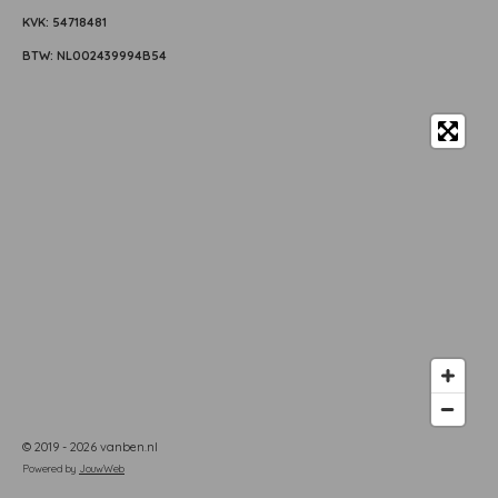
KVK: 54718481
BTW: NL002439994B54
© 2019 - 2026 vanben.nl
Powered by
JouwWeb