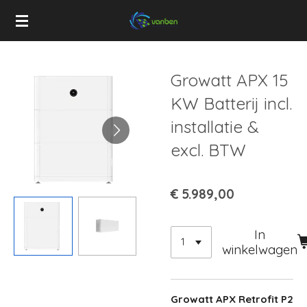
Ga
direct
naar
de
Growatt APX 15
hoofdinhoud
KW Batterij incl.
installatie &
excl. BTW
€ 5.989,00
In
winkelwagen
Growatt APX Retrofit P2