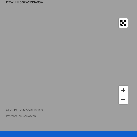
BTW: NL002439994B54
© 2019 - 2026 vanben.nl
Powered by
JouwWeb