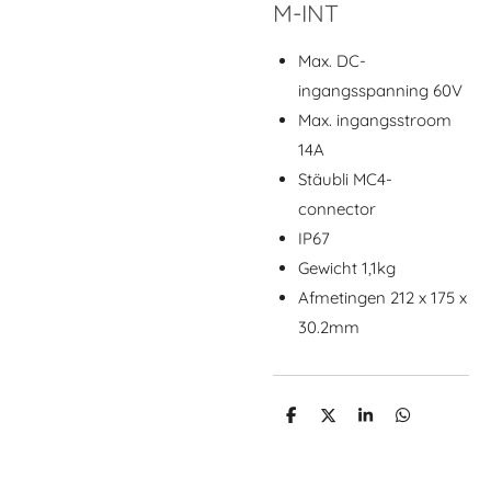
M-INT
Max. DC-
ingangsspanning 60V
Max. ingangsstroom
14A
Stäubli MC4-
connector
IP67
Gewicht 1,1kg
Afmetingen 212 x 175 x
30.2mm
D
D
S
D
e
e
h
e
l
e
a
l
e
l
r
e
n
e
n