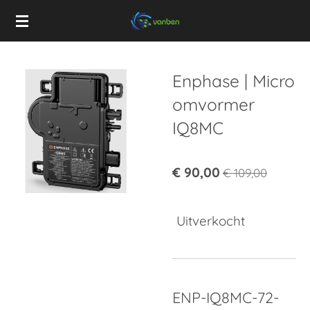
Ga
direct
naar
de
Enphase | Micro
hoofdinhoud
omvormer
IQ8MC
€ 90,00
€ 109,00
Uitverkocht
ENP-IQ8MC-72-