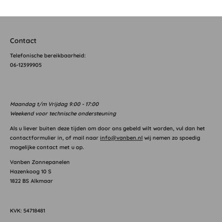
Contact
T
elefonische bereikbaarheid:
06-12399905
Maandag
t/m Vrijdag 9:00 - 17:00
Weekend voor technische ondersteuning
Als u liever buiten deze tijden om door ons gebeld wilt worden, vul dan het
contactformulier in, of mail naar
info@vanben.nl
wij nemen zo spoedig
mogelijke contact met u op.
Vanben Zonnepanelen
Hazenkoog 10 S
1822 BS Alkmaar
KVK: 54718481