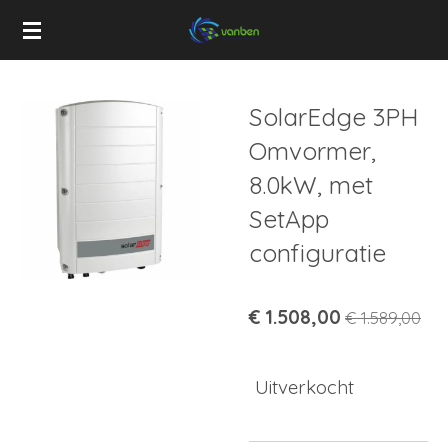
Ga
direct
naar
de
SolarEdge 3PH
hoofdinhoud
Omvormer,
8.0kW, met
SetApp
configuratie
€ 1.508,00
€ 1.589,00
Uitverkocht