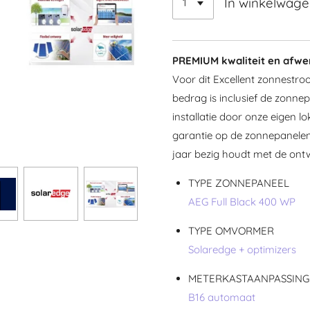
In winkelwag
PREMIUM kwaliteit en afwe
Voor dit Excellent zonnestroo
bedrag is inclusief de zonn
installatie door onze eigen lo
garantie op de zonnepanelen. 
jaar bezig houdt met de ont
TYPE ZONNEPANEEL
AEG Full Black 400 WP
TYPE OMVORMER
Solaredge + optimizers
METERKASTAANPASSING
B16 automaat