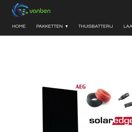
Ga
direct
naar
HOME
PAKKETTEN
THUISBATTERIJ
LA
de
hoofdinhoud