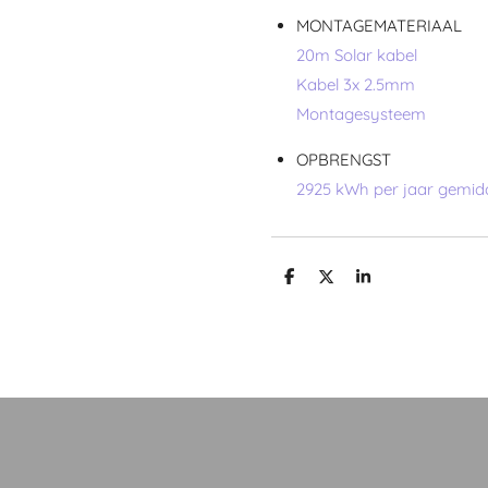
MONTAGEMATERIAAL
20m Solar kabel
Kabel 3x 2.5mm
Montagesysteem
OPBRENGST
2925 kWh per jaar gemid
D
D
S
e
e
h
l
e
a
e
l
r
n
e