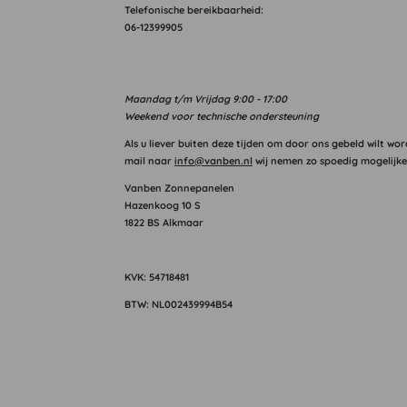
T
elefonische bereikbaarheid:
06-12399905
Maandag
t/m Vrijdag 9:00 - 17:00
Weekend voor technische ondersteuning
Als u liever buiten deze tijden om door ons gebeld wilt wor
mail naar
info@vanben.nl
wij nemen zo spoedig mogelijke
Vanben Zonnepanelen
Hazenkoog 10 S
1822 BS Alkmaar
KVK: 54718481
BTW: NL002439994B54